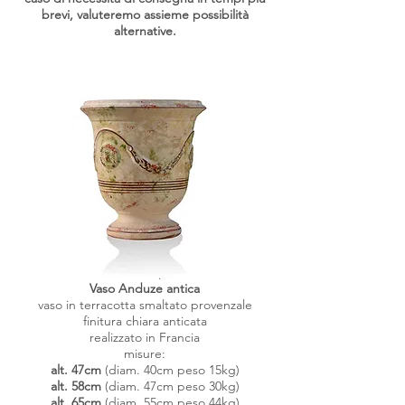
brevi, valuteremo assieme possibilità
alternative.
Vaso Anduze antica
vaso in terracotta smaltato provenzale
finitura chiara anticata
realizzato in Francia
misure:
alt. 47cm
(diam. 40cm peso 15kg)
alt.
58cm
(diam. 47cm peso 30kg)
alt.
65cm
(diam. 55cm peso 44kg)