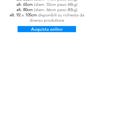
alt.
65cm
(diam. 55cm peso 44kg)
alt. 80cm
(diam. 66cm peso 80kg)
alt. 92
e
105cm
disponibili su richiesta da
diverso produttore
Acquista online