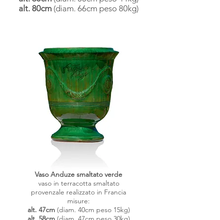
alt. 80cm
(diam. 66cm peso 80kg)
Vaso Anduze smaltato verde
vaso in terracotta smaltato
provenzale
realizzato in Francia
misure:
alt. 47cm
(diam. 40cm peso 15kg)
alt.
58cm
(diam. 47cm peso 30kg)