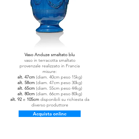
Vaso Anduze smaltato blu
vaso in terracotta smaltato
provenzale
realizzato in Francia
misure:
alt. 47cm
(diam. 40cm peso 15kg)
alt.
58cm
(diam. 47cm peso 30kg)
alt.
65cm
(diam. 55cm peso 44kg)
alt. 80cm
(diam. 66cm peso 80kg)
alt. 92
e
105cm
disponibili su richiesta da
diverso produttore
Acquista online