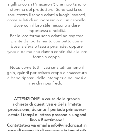
sigilli circolari ("macaron") che riportano lo
stemma del produttore. Sono vasi la cui
robustezza li rende adatti a luoghi esposti,
come ai lati di un ingresso o di un cancello,
dove con il loro stile riescono a dare
importanza e nobiltà.
Per la loro forma sono adatti ad ospitare
piante dal portamento compatto come
bossi a sfera o tassi a piramide, oppure
cycas e palme che danno continuità alla loro
forma a coppa.
Nota: come tutti i vasi smaltati temono il
gelo, quindi per evitare crepe e spaccature
è bene ripararli dalle intemperie nei mesi e
nei climi più freddi.
ATTENZIONE: a causa della grande
richiesta di questi vasi e della limitata
produzione, durante il periodo primavera-
estate i tempi di attesa possono allungarsi
fino a 8 settimane!
Contattateci via email a
info@villadorica.it
in
caso di necessità di consegna in tempi più