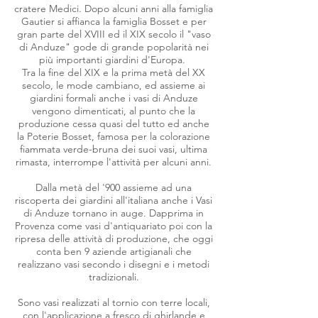
cratere Medici. Dopo alcuni anni alla famiglia
Gautier si affianca la famiglia Bosset e per
gran parte del XVIII ed il XIX secolo il "vaso
di Anduze" gode di grande popolarità nei
più importanti giardini d'Europa.
Tra la fine del XIX e la prima metà del XX
secolo, le mode cambiano, ed assieme ai
giardini formali anche i vasi di Anduze
vengono dimenticati, al punto che la
produzione cessa quasi del tutto ed anche
la Poterie Bosset, famosa per la colorazione
fiammata verde-bruna dei suoi vasi, ultima
rimasta, interrompe l'attività per alcuni anni.
Dalla metà del '900 assieme ad una
riscoperta dei giardini all'italiana anche i Vasi
di Anduze tornano in auge. Dapprima in
Provenza come vasi d'antiquariato poi con la
ripresa delle attività di produzione, che oggi
conta ben 9 aziende artigianali che
realizzano vasi secondo i disegni e i metodi
tradizionali.
Sono vasi realizzati al tornio con terre locali,
con l'applicazione a fresco di ghirlande e