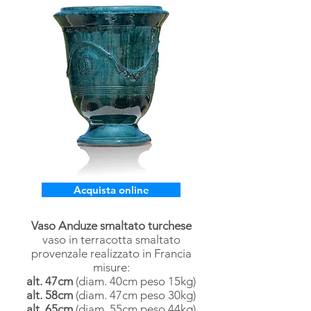
Acquista online
Vaso Anduze smaltato turchese
v
aso in terracotta smaltato
provenzale
realizzato in Francia
misure:
alt. 47cm
(diam. 40cm peso 15kg)
alt.
58cm
(diam. 47cm peso 30kg)
alt.
65cm
(diam. 55cm peso 44kg)