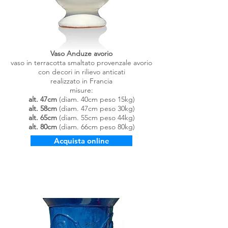
Vaso Anduze avorio
vaso in terracotta smaltato provenzale avorio
con decori in rilievo anticati
realizzato in Francia
misure:
alt. 47cm
(diam. 40cm peso 15kg)
alt.
58cm
(diam. 47cm peso 30kg)
alt.
65cm
(diam. 55cm peso 44kg)
alt. 80cm
(diam. 66cm peso 80kg)
Acquista online